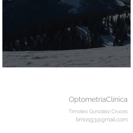
OptometríaClínica
Timoteo González Cruces
timosg3@gmail.com